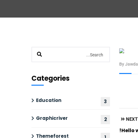
By Jawd
Categories
Education
3
Graphicriver
2
NEXT
Hello 
Themeforest
1