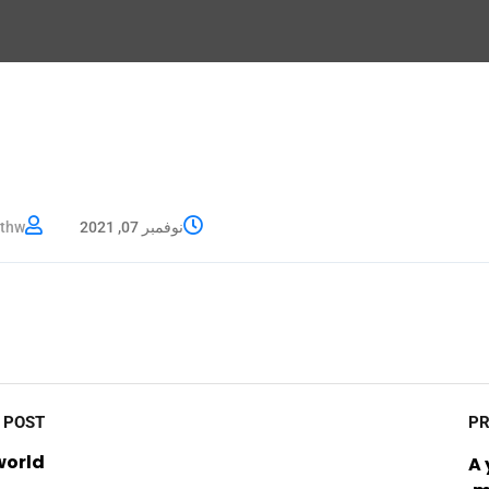
نوفمبر 07, 2021
athw
 POST
world!
A 