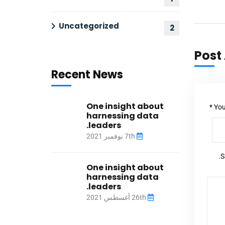
Uncategorized
2
Post
Recent News
One insight about
You
harnessing data
leaders.
7th نوفمبر 2021
S
One insight about
harnessing data
leaders.
26th أغسطس 2021