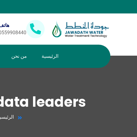
هاتف
0559908440
الرئيسية
من نحن
ata leaders.
الرئيسي