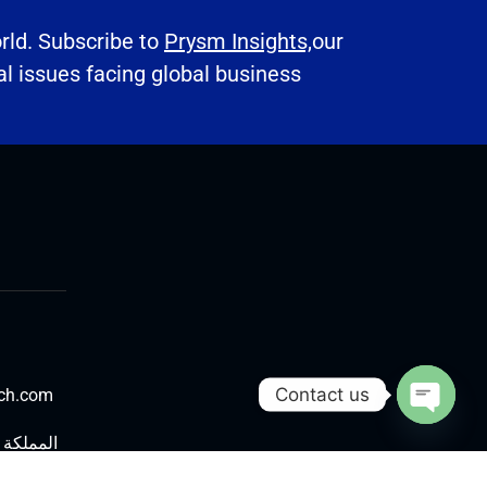
orld. Subscribe to
Prysm Insights,
our
al issues facing global business.
Contact us
ech.com
Open chaty
المملكة 